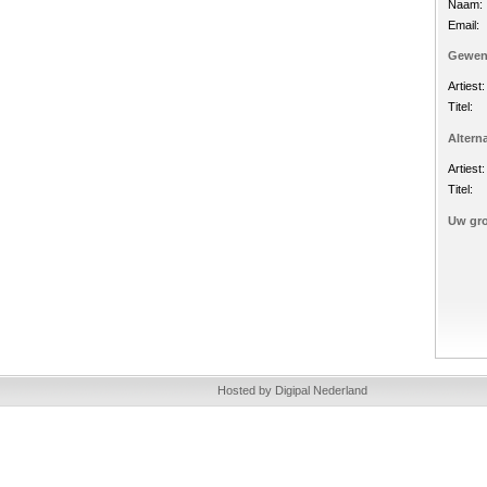
Naam:
Email:
Gewens
Artiest
Titel:
Alterna
Artiest:
Titel:
Uw gro
Hosted by Digipal Nederland