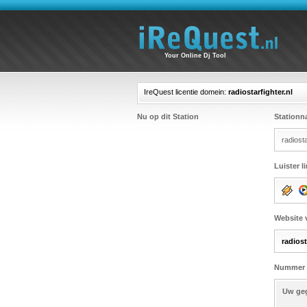
Your Online Dj Tool
IreQuest licentie domein:
radiostarfighter.nl
Nu op dit Station
Station
radiosta
Luister l
Website 
radiost
Nummer 
Uw ge